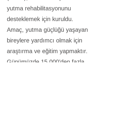
yutma rehabilitasyonunu
desteklemek için kuruldu.
Amaç, yutma güçlüğü yaşayan
bireylere yardımcı olmak için
araştırma ve eğitim yapmaktır.
Günümüzde 15.000’den fazla
üyesi vardır.
European Society
for Clinical
Nutrition and
Metabolism