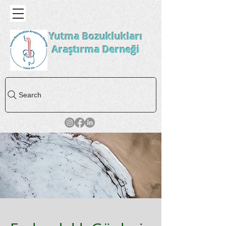
Yutma Bozuklukları
Araştırma Derneği
Search