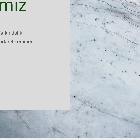
imiz
farkındalık
kadar 4 seminer